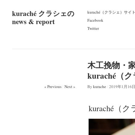
kuraché クラシェの
kuraché（クラシェ）サイ
news & report
Facebook
Twitter
木工挽物・
kuraché
« Previous
/
Next »
By
kurache
/
2019年1月16
kuraché