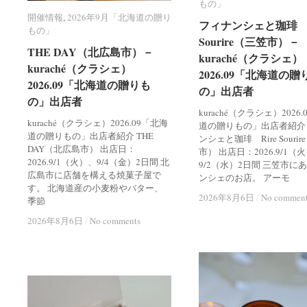
もの」
もの」
開催情報
開催情報
,
2026年9月「北海道の贈り
2026年9月「北海道の贈り
フィナンシェと珈琲 R
フィナンシェと珈琲 R
もの」
もの」
Sourire（三笠市）－
Sourire（三笠市）－
THE DAY（北広島市）－
THE DAY（北広島市）－
kuraché（クラシェ）
kuraché（クラシェ）
kuraché（クラシェ）
kuraché（クラシェ）
2026.09「北海道の贈
2026.09「北海道の贈
2026.09「北海道の贈りも
2026.09「北海道の贈りも
の」出店者
の」出店者
の」出店者
の」出店者
kuraché（クラシェ）2026
kuraché（クラシェ）2026.09「北海
道の贈りもの」出店者紹介
道の贈りもの」出店者紹介 THE
ンシェと珈琲 Rire Souri
DAY（北広島市） 出店日：
市） 出店日：2026.9/1（
2026.9/1（火）、9/4（金）2日間 北
9/2（水）2日間 三笠市に
広島市に店舗を構える焼菓子屋で
ンシェのお店。 アーモ
す。 北海道産の小麦粉やバター、
2026年8月6日
2026年8月6日
/
/
No commen
No commen
季節
2026年8月6日
2026年8月6日
/
/
No comments
No comments