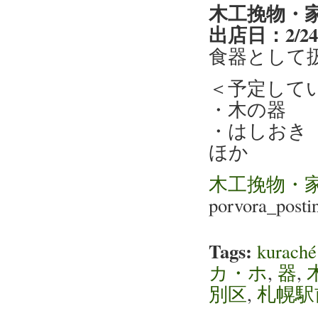
木工挽物・
出店日：2/2
食器として
＜予定して
・木の器
・はしおき
ほか
木工挽物・
porvora_posti
Tags:
kura
カ・ホ
,
器
,
別区
,
札幌駅