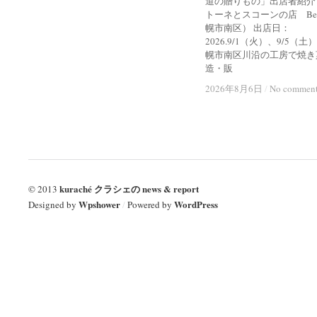
道の贈りもの」出店者紹介
トーネとスコーンの店 Bel
幌市南区） 出店日：
2026.9/1（火）、9/5（土
幌市南区川沿の工房で焼き
造・販
2026年8月6日
2026年8月6日
/
/
No commen
No commen
kuraché クラシェの news & report
© 2013
Wpshower
WordPress
Designed by
/
Powered by