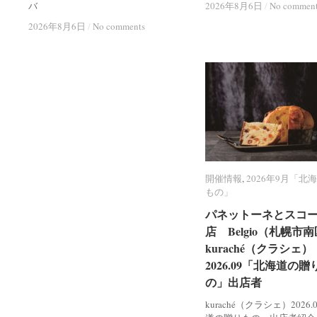
バ
2026年8月6日
2026年8月6日
/
/
No commen
No commen
2026年8月6日
2026年8月6日
/
/
No comments
No comments
開催情報
開催情報
,
2026年9月「北
2026年9月「北
もの」
もの」
パネットーネとスコ
パネットーネとスコ
店 Belgio（札幌市
店 Belgio（札幌市
kuraché（クラシェ）
kuraché（クラシェ）
2026.09「北海道の贈
2026.09「北海道の贈
の」出店者
の」出店者
kuraché（クラシェ）2026