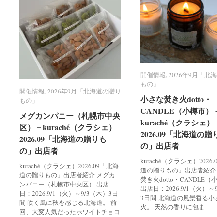
開催情報
開催情報
,
2026年9月「北
2026年9月「北
もの」
もの」
開催情報
開催情報
,
2026年9月「北海道の贈り
2026年9月「北海道の贈り
小さな焚き火dotto・
小さな焚き火dotto・
もの」
もの」
CANDLE（小樽市）
CANDLE（小樽市）
メグカンパニー（札幌市中央
メグカンパニー（札幌市中央
kuraché（クラシェ）
kuraché（クラシェ）
区）－kuraché（クラシェ）
区）－kuraché（クラシェ）
2026.09「北海道の贈
2026.09「北海道の贈
2026.09「北海道の贈りも
2026.09「北海道の贈りも
の」出店者
の」出店者
の」出店者
の」出店者
kuraché（クラシェ）2026
kuraché（クラシェ）2026.09「北海
道の贈りもの」出店者紹介
道の贈りもの」出店者紹介 メグカ
焚き火dotto・CANDLE
ンパニー（札幌市中央区） 出店
出店日：2026.9/1（火）～
日：2026.9/1（火）～9/3（木）3日
3日間 北海道の風景香る小
間 吹く風に秋を感じる北海道。 前
火。 天然の香りに包ま
回、大変人気だったホワイトチョコ