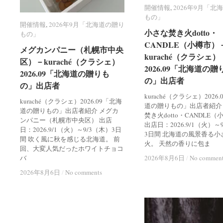
開催情報
開催情報
,
2026年9月「北
2026年9月「北
もの」
もの」
開催情報
開催情報
,
2026年9月「北海道の贈り
2026年9月「北海道の贈り
小さな焚き火dotto・
小さな焚き火dotto・
もの」
もの」
CANDLE（小樽市）
CANDLE（小樽市）
メグカンパニー（札幌市中央
メグカンパニー（札幌市中央
kuraché（クラシェ）
kuraché（クラシェ）
区）－kuraché（クラシェ）
区）－kuraché（クラシェ）
2026.09「北海道の贈
2026.09「北海道の贈
2026.09「北海道の贈りも
2026.09「北海道の贈りも
の」出店者
の」出店者
の」出店者
の」出店者
kuraché（クラシェ）2026
kuraché（クラシェ）2026.09「北海
道の贈りもの」出店者紹介
道の贈りもの」出店者紹介 メグカ
焚き火dotto・CANDLE
ンパニー（札幌市中央区） 出店
出店日：2026.9/1（火）～
日：2026.9/1（火）～9/3（木）3日
3日間 北海道の風景香る小
間 吹く風に秋を感じる北海道。 前
火。 天然の香りに包ま
回、大変人気だったホワイトチョコ
バ
2026年8月6日
2026年8月6日
/
/
No commen
No commen
2026年8月6日
2026年8月6日
/
/
No comments
No comments