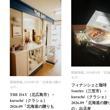
開催情報
開催情報
,
2026年9月「北
2026年9月「北
もの」
もの」
開催情報
開催情報
,
2026年9月「北海道の贈り
2026年9月「北海道の贈り
フィナンシェと珈琲 R
フィナンシェと珈琲 R
もの」
もの」
Sourire（三笠市）－
Sourire（三笠市）－
THE DAY（北広島市）－
THE DAY（北広島市）－
kuraché（クラシェ）
kuraché（クラシェ）
kuraché（クラシェ）
kuraché（クラシェ）
2026.09「北海道の贈
2026.09「北海道の贈
2026.09「北海道の贈りも
2026.09「北海道の贈りも
の」出店者
の」出店者