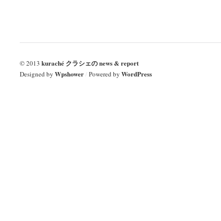
kuraché クラシェの news & report
© 2013
Wpshower
WordPress
Designed by
/
Powered by