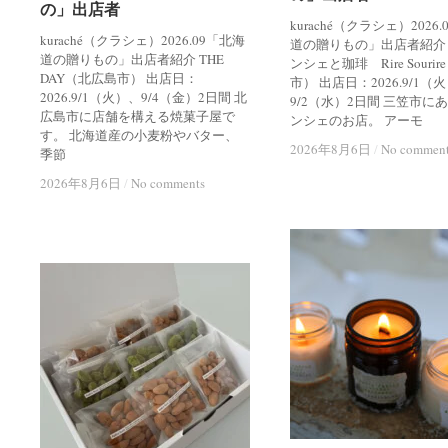
の」出店者
の」出店者
kuraché（クラシェ）2026
kuraché（クラシェ）2026.09「北海
道の贈りもの」出店者紹介
道の贈りもの」出店者紹介 THE
ンシェと珈琲 Rire Souri
DAY（北広島市） 出店日：
市） 出店日：2026.9/1（
2026.9/1（火）、9/4（金）2日間 北
9/2（水）2日間 三笠市に
広島市に店舗を構える焼菓子屋で
ンシェのお店。 アーモ
す。 北海道産の小麦粉やバター、
2026年8月6日
2026年8月6日
/
/
No commen
No commen
季節
2026年8月6日
2026年8月6日
/
/
No comments
No comments