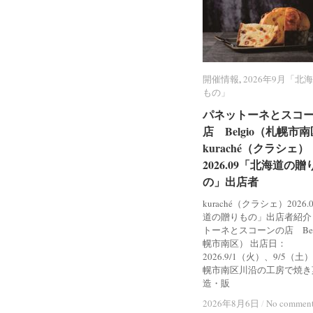
開催情報
開催情報
,
2026年9月「北
2026年9月「北
もの」
もの」
パネットーネとスコ
パネットーネとスコ
店 Belgio（札幌市
店 Belgio（札幌市
kuraché（クラシェ）
kuraché（クラシェ）
2026.09「北海道の贈
2026.09「北海道の贈
の」出店者
の」出店者
kuraché（クラシェ）2026
道の贈りもの」出店者紹介
トーネとスコーンの店 Bel
幌市南区） 出店日：
2026.9/1（火）、9/5（土
幌市南区川沿の工房で焼き
造・販
2026年8月6日
2026年8月6日
/
/
No commen
No commen