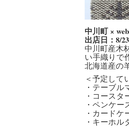
中川町 × w
出店日：8/2
中川町産木
い手織りで
北海道産の
＜予定して
・テーブル
・コースタ
・ペンケー
・カードケ
・キーホル