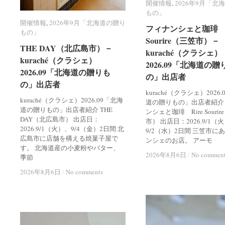
開催情報
開催情報
,
2026年9月「北
2026年9月「北
もの」
もの」
開催情報
開催情報
,
2026年9月「北海道の贈り
2026年9月「北海道の贈り
フィナンシェと珈琲 R
フィナンシェと珈琲 R
もの」
もの」
Sourire（三笠市）－
Sourire（三笠市）－
THE DAY（北広島市）－
THE DAY（北広島市）－
kuraché（クラシェ）
kuraché（クラシェ）
kuraché（クラシェ）
kuraché（クラシェ）
2026.09「北海道の贈
2026.09「北海道の贈
2026.09「北海道の贈りも
2026.09「北海道の贈りも
の」出店者
の」出店者
の」出店者
の」出店者
kuraché（クラシェ）2026
kuraché（クラシェ）2026.09「北海
道の贈りもの」出店者紹介
道の贈りもの」出店者紹介 THE
ンシェと珈琲 Rire Souri
DAY（北広島市） 出店日：
市） 出店日：2026.9/1（
2026.9/1（火）、9/4（金）2日間 北
9/2（水）2日間 三笠市に
広島市に店舗を構える焼菓子屋で
ンシェのお店。 アーモ
す。 北海道産の小麦粉やバター、
2026年8月6日
2026年8月6日
/
/
No commen
No commen
季節
2026年8月6日
2026年8月6日
/
/
No comments
No comments