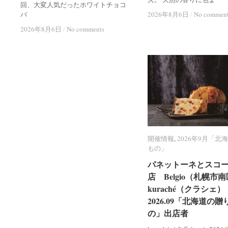
回、大変人気だったホワイトチョコ
バ
2026年8月6日
2026年8月6日
/
/
No commen
No commen
2026年8月6日
2026年8月6日
/
/
No comments
No comments
開催情報
開催情報
,
2026年9月「北
2026年9月「北
もの」
もの」
パネットーネとスコ
パネットーネとスコ
店 Belgio（札幌市
店 Belgio（札幌市
kuraché（クラシェ）
kuraché（クラシェ）
2026.09「北海道の贈
2026.09「北海道の贈
の」出店者
の」出店者