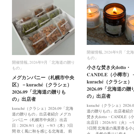
開催情報
開催情報
,
2026年9月「北
2026年9月「北
もの」
もの」
開催情報
開催情報
,
2026年9月「北海道の贈り
2026年9月「北海道の贈り
小さな焚き火dotto・
小さな焚き火dotto・
もの」
もの」
CANDLE（小樽市）
CANDLE（小樽市）
メグカンパニー（札幌市中央
メグカンパニー（札幌市中央
kuraché（クラシェ）
kuraché（クラシェ）
区）－kuraché（クラシェ）
区）－kuraché（クラシェ）
2026.09「北海道の贈
2026.09「北海道の贈
2026.09「北海道の贈りも
2026.09「北海道の贈りも
の」出店者
の」出店者
の」出店者
の」出店者
kuraché（クラシェ）2026
kuraché（クラシェ）2026.09「北海
道の贈りもの」出店者紹介
道の贈りもの」出店者紹介 メグカ
焚き火dotto・CANDLE
ンパニー（札幌市中央区） 出店
出店日：2026.9/1（火）～
日：2026.9/1（火）～9/3（木）3日
3日間 北海道の風景香る小
間 吹く風に秋を感じる北海道。 前
火。 天然の香りに包ま