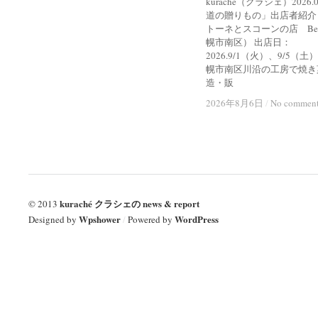
kuraché（クラシェ）2026
道の贈りもの」出店者紹介
トーネとスコーンの店 Bel
幌市南区） 出店日：
2026.9/1（火）、9/5（土
幌市南区川沿の工房で焼き
造・販
2026年8月6日
2026年8月6日
/
/
No commen
No commen
kuraché クラシェの news & report
© 2013
Wpshower
WordPress
Designed by
/
Powered by