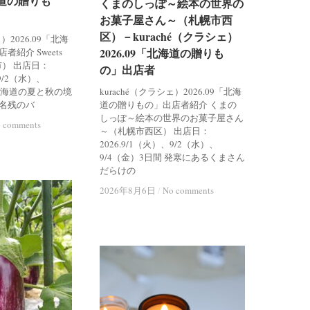
北海道の贈りも
北海道の贈りも
くまのしっぽ～絵本の世界の
くまのしっぽ～絵本の世界の
お菓子屋さん～（札幌市西
お菓子屋さん～（札幌市西
区）－kuraché（クラシェ）
区）－kuraché（クラシェ）
ェ）2026.09「北海
2026.09「北海道の贈りも
2026.09「北海道の贈りも
紹介 Sweets
市） 出店日：
の」出店者
の」出店者
、9/2（水）、
 北海道の夏と秋の境
kuraché（クラシェ）2026.09「北海
名残のバ
道の贈りもの」出店者紹介 くまの
しっぽ～絵本の世界のお菓子屋さん
 comments
 comments
～（札幌市西区） 出店日：
2026.9/1（火）、9/2（水）、
9/4（金）3日間 発寒にあるくまさん
だらけの
2026年8月6日
2026年8月6日
/
/
No comments
No comments