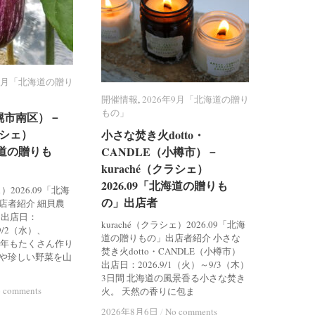
年9月「北海道の贈り
年9月「北海道の贈り
開催情報
開催情報
,
2026年9月「北海道の贈り
2026年9月「北海道の贈り
もの」
もの」
幌市南区）－
幌市南区）－
ラシェ）
ラシェ）
小さな焚き火dotto・
小さな焚き火dotto・
北海道の贈りも
北海道の贈りも
CANDLE（小樽市）－
CANDLE（小樽市）－
kuraché（クラシェ）
kuraché（クラシェ）
2026.09「北海道の贈りも
2026.09「北海道の贈りも
ェ）2026.09「北海
の」出店者
の」出店者
店者紹介 細貝農
 出店日：
kuraché（クラシェ）2026.09「北海
、9/2（水）、
道の贈りもの」出店者紹介 小さな
 今年もたくさん作り
焚き火dotto・CANDLE（小樽市）
や珍しい野菜を山
出店日：2026.9/1（火）～9/3（木）
3日間 北海道の風景香る小さな焚き
 comments
 comments
火。 天然の香りに包ま
2026年8月6日
2026年8月6日
/
/
No comments
No comments