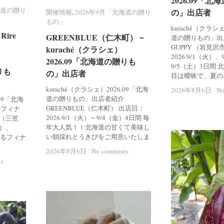
2026.09「
2026.09「
海道の贈り
海道の贈り
の」出店者
の」出店者
開催情報
開催情報
,
2026年9月「北海道の贈り
2026年9月「北海道の贈り
もの」
もの」
kuraché（クラシ
ire
ire
GREENBLUE（仁木町）－
GREENBLUE（仁木町）－
道の贈りもの」出店者
GUPPY （岩見沢
kuraché（クラシェ）
kuraché（クラシェ）
2026.9/1（火）
2026.09「北海道の贈りも
2026.09「北海道の贈りも
9/5（土）3日間
りも
りも
の」出店者
の」出店者
目は曖昧で、夏の
kuraché（クラシェ）2026.09「北海
2026年8月6日
2026年8月6日
/
/
No
No
道の贈りもの」出店者紹介
.09「北海
GREENBLUE（仁木町） 出店日：
 フィナ
2026.9/1（火）～9/4（金）4日間 毎
re（三笠
年大人気！！北海道の甘くて美味し
火）、
い朝採れとうきびをご用意いたしま
あるフィナ
2026年8月6日
2026年8月6日
/
/
No comments
No comments
ts
ts