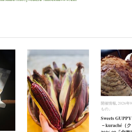
開催情報
開催情報
,
2026
2026
もの」
もの」
Sweets GU
Sweets GU
－kuraché
－kuraché