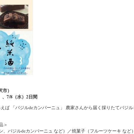
見沢市）
火）、7/8（水）2日間
の夏といえば 「バジルdeカンパーニュ」 農家さんから届く採りたてバジ
品＞
ン、バジルdeカンパーニュ など）／焼菓子（フルーツケーキ など