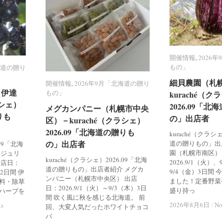
開催情報
開催情報
,
2026
2026
もの」
もの」
海道の贈り
海道の贈り
細貝農園（札
細貝農園（札
開催情報
開催情報
,
2026年9月「北海道の贈り
2026年9月「北海道の贈り
（伊達
（伊達
もの」
もの」
kuraché（ク
kuraché（ク
ラシェ）
ラシェ）
2026.09「
2026.09「
メグカンパニー（札幌市中央
メグカンパニー（札幌市中央
りも
りも
の」出店者
の」出店者
区）－kuraché（クラシェ）
区）－kuraché（クラシェ）
2026.09「北海道の贈りも
2026.09「北海道の贈りも
kuraché（クラシ
の」出店者
の」出店者
道の贈りもの」出
.09「北海
園（札幌市南区）
 ジュリ
kuraché（クラシェ）2026.09「北海
2026.9/1（火）
出店日：
道の贈りもの」出店者紹介 メグカ
9/4（金）3日間
）2日間 伊
ンパニー（札幌市中央区） 出店
ました！定番野菜
料・除草
日：2026.9/1（火）～9/3（木）3日
盛り持っ
ハーブを
間 吹く風に秋を感じる北海道。 前
2026年8月6日
2026年8月6日
/
/
No
No
ts
ts
回、大変人気だったホワイトチョコ
バ