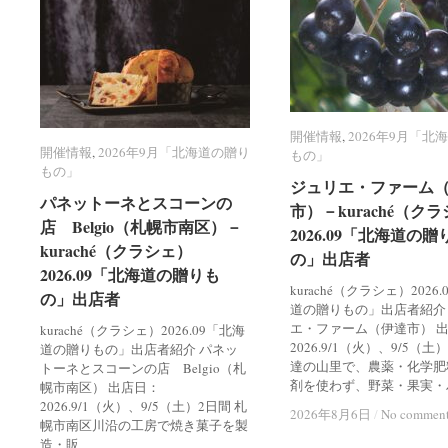
開催情報
開催情報
,
2026年9月「北
2026年9月「北
開催情報
開催情報
,
2026年9月「北海道の贈り
2026年9月「北海道の贈り
もの」
もの」
もの」
もの」
ジュリエ・ファーム
ジュリエ・ファーム
パネットーネとスコーンの
パネットーネとスコーンの
市）－kuraché（ク
市）－kuraché（ク
店 Belgio（札幌市南区）－
店 Belgio（札幌市南区）－
2026.09「北海道の贈
2026.09「北海道の贈
kuraché（クラシェ）
kuraché（クラシェ）
の」出店者
の」出店者
2026.09「北海道の贈りも
2026.09「北海道の贈りも
kuraché（クラシェ）2026
の」出店者
の」出店者
道の贈りもの」出店者紹介
エ・ファーム（伊達市） 
kuraché（クラシェ）2026.09「北海
2026.9/1（火）、9/5（土
道の贈りもの」出店者紹介 パネッ
達の山里で、農薬・化学肥
トーネとスコーンの店 Belgio（札
剤を使わず、野菜・果実・
幌市南区） 出店日：
2026.9/1（火）、9/5（土）2日間 札
2026年8月6日
2026年8月6日
/
/
No commen
No commen
幌市南区川沿の工房で焼き菓子を製
造・販