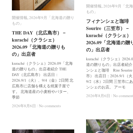
開催情報
開催情報
,
2026年9月「北
2026年9月「北
もの」
もの」
開催情報
開催情報
,
2026年9月「北海道の贈り
2026年9月「北海道の贈り
フィナンシェと珈琲 R
フィナンシェと珈琲 R
もの」
もの」
Sourire（三笠市）－
Sourire（三笠市）－
THE DAY（北広島市）－
THE DAY（北広島市）－
kuraché（クラシェ）
kuraché（クラシェ）
kuraché（クラシェ）
kuraché（クラシェ）
2026.09「北海道の贈
2026.09「北海道の贈
2026.09「北海道の贈りも
2026.09「北海道の贈りも
の」出店者
の」出店者
の」出店者
の」出店者
kuraché（クラシェ）2026
kuraché（クラシェ）2026.09「北海
道の贈りもの」出店者紹介
道の贈りもの」出店者紹介 THE
ンシェと珈琲 Rire Souri
DAY（北広島市） 出店日：
市） 出店日：2026.9/1（
2026.9/1（火）、9/4（金）2日間 北
9/2（水）2日間 三笠市に
広島市に店舗を構える焼菓子屋で
ンシェのお店。 アーモ
す。 北海道産の小麦粉やバター、
2026年8月6日
2026年8月6日
/
/
No commen
No commen
季節
2026年8月6日
2026年8月6日
/
/
No comments
No comments