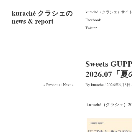
kuraché クラシェの
kuraché（クラシェ）サイ
news & report
Facebook
Twitter
Sweets G
2026.0
« Previous
/
Next »
By
kurache
/
2026年6月8日
kuraché（クラシェ