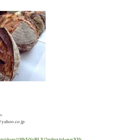
＞
ahoo.co.jp
com/share/1Hb5jVeBLX/?mibextid=wwXIfr