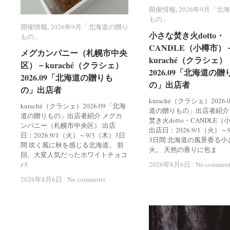
開催情報
開催情報
,
2026年9月「北
2026年9月「北
もの」
もの」
開催情報
開催情報
,
2026年9月「北海道の贈り
2026年9月「北海道の贈り
小さな焚き火dotto・
小さな焚き火dotto・
もの」
もの」
CANDLE（小樽市）
CANDLE（小樽市）
メグカンパニー（札幌市中央
メグカンパニー（札幌市中央
kuraché（クラシェ）
kuraché（クラシェ）
区）－kuraché（クラシェ）
区）－kuraché（クラシェ）
2026.09「北海道の贈
2026.09「北海道の贈
2026.09「北海道の贈りも
2026.09「北海道の贈りも
の」出店者
の」出店者
の」出店者
の」出店者
kuraché（クラシェ）2026
kuraché（クラシェ）2026.09「北海
道の贈りもの」出店者紹介
道の贈りもの」出店者紹介 メグカ
焚き火dotto・CANDLE
ンパニー（札幌市中央区） 出店
出店日：2026.9/1（火）～
日：2026.9/1（火）～9/3（木）3日
3日間 北海道の風景香る小
間 吹く風に秋を感じる北海道。 前
火。 天然の香りに包ま
回、大変人気だったホワイトチョコ
バ
2026年8月6日
2026年8月6日
/
/
No commen
No commen
2026年8月6日
2026年8月6日
/
/
No comments
No comments