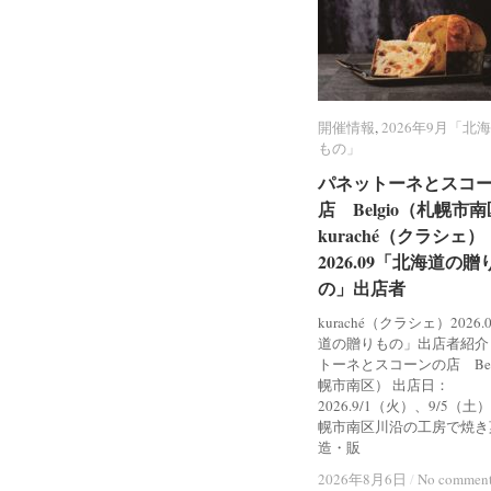
開催情報
開催情報
,
2026年9月「北
2026年9月「北
もの」
もの」
パネットーネとスコ
パネットーネとスコ
店 Belgio（札幌市
店 Belgio（札幌市
kuraché（クラシェ）
kuraché（クラシェ）
2026.09「北海道の贈
2026.09「北海道の贈
の」出店者
の」出店者
kuraché（クラシェ）2026
道の贈りもの」出店者紹介
トーネとスコーンの店 Bel
幌市南区） 出店日：
2026.9/1（火）、9/5（土
幌市南区川沿の工房で焼き
造・販
2026年8月6日
2026年8月6日
/
/
No commen
No commen