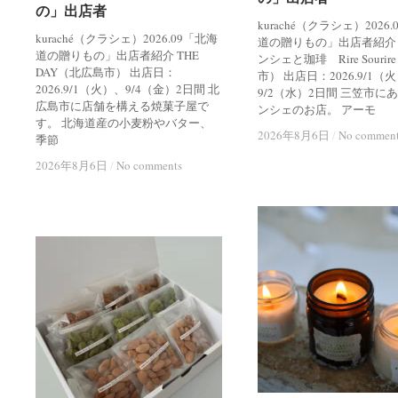
の」出店者
の」出店者
kuraché（クラシェ）2026
kuraché（クラシェ）2026.09「北海
道の贈りもの」出店者紹介
道の贈りもの」出店者紹介 THE
ンシェと珈琲 Rire Souri
DAY（北広島市） 出店日：
市） 出店日：2026.9/1（
2026.9/1（火）、9/4（金）2日間 北
9/2（水）2日間 三笠市に
広島市に店舗を構える焼菓子屋で
ンシェのお店。 アーモ
す。 北海道産の小麦粉やバター、
2026年8月6日
2026年8月6日
/
/
No commen
No commen
季節
2026年8月6日
2026年8月6日
/
/
No comments
No comments