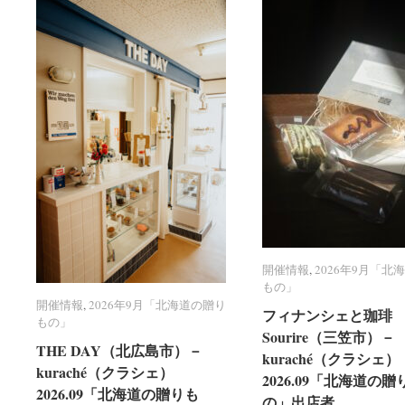
開催情報
開催情報
,
2026年9月「北
2026年9月「北
もの」
もの」
開催情報
開催情報
,
2026年9月「北海道の贈り
2026年9月「北海道の贈り
フィナンシェと珈琲 R
フィナンシェと珈琲 R
もの」
もの」
Sourire（三笠市）－
Sourire（三笠市）－
THE DAY（北広島市）－
THE DAY（北広島市）－
kuraché（クラシェ）
kuraché（クラシェ）
kuraché（クラシェ）
kuraché（クラシェ）
2026.09「北海道の贈
2026.09「北海道の贈
2026.09「北海道の贈りも
2026.09「北海道の贈りも
の」出店者
の」出店者