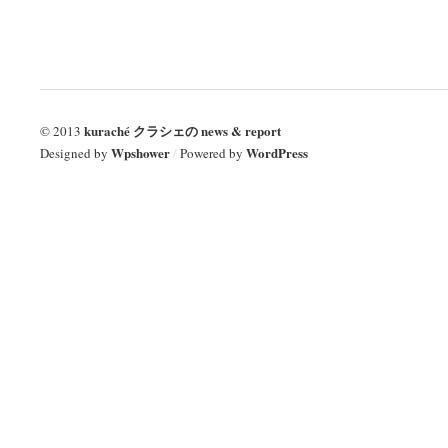
kuraché クラシェの news & report
© 2013
Wpshower
WordPress
Designed by
/
Powered by