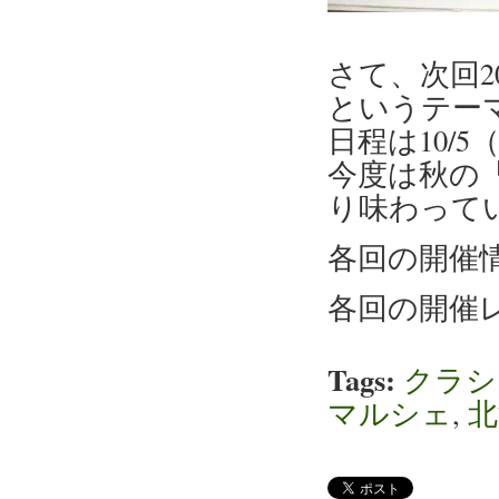
さて、次回2
というテー
日程は10/5
今度は秋の
り味わって
各回の開催
各回の開催
Tags:
クラシ
マルシェ
,
北