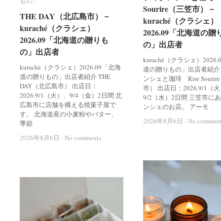
もの」
もの」
Sourire（三笠市）－
Sourire（三笠市）－
THE DAY（北広島市）－
THE DAY（北広島市）－
kuraché（クラシェ）
kuraché（クラシェ）
kuraché（クラシェ）
kuraché（クラシェ）
2026.09「北海道の贈
2026.09「北海道の贈
2026.09「北海道の贈りも
2026.09「北海道の贈りも
の」出店者
の」出店者
の」出店者
の」出店者
kuraché（クラシェ）2026
kuraché（クラシェ）2026.09「北海
道の贈りもの」出店者紹介
道の贈りもの」出店者紹介 THE
ンシェと珈琲 Rire Souri
DAY（北広島市） 出店日：
市） 出店日：2026.9/1（
2026.9/1（火）、9/4（金）2日間 北
9/2（水）2日間 三笠市に
広島市に店舗を構える焼菓子屋で
ンシェのお店。 アーモ
す。 北海道産の小麦粉やバター、
2026年8月6日
2026年8月6日
/
/
No commen
No commen
季節
2026年8月6日
2026年8月6日
/
/
No comments
No comments