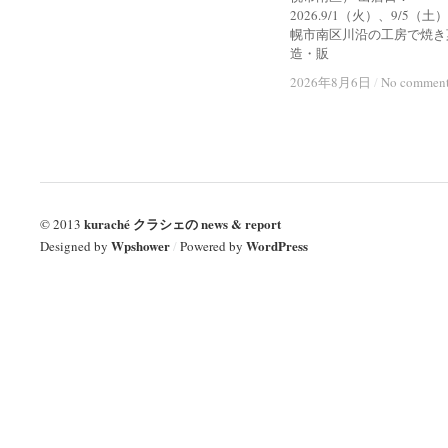
2026.9/1（火）、9/5（土
幌市南区川沿の工房で焼き
造・販
2026年8月6日
2026年8月6日
/
/
No commen
No commen
kuraché クラシェの news & report
© 2013
Wpshower
WordPress
Designed by
/
Powered by