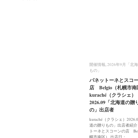
開催情報
開催情報
,
2026年9月「北
2026年9月「北
もの」
もの」
パネットーネとスコ
パネットーネとスコ
店 Belgio（札幌市
店 Belgio（札幌市
kuraché（クラシェ）
kuraché（クラシェ）
2026.09「北海道の贈
2026.09「北海道の贈
の」出店者
の」出店者
kuraché（クラシェ）2026
道の贈りもの」出店者紹介
トーネとスコーンの店 Bel
幌市南区） 出店日：