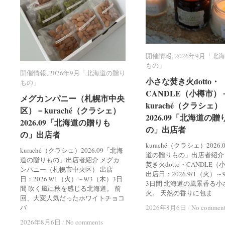
開催情報
開催情報
,
2026年9月「北
2026年9月「北
もの」
もの」
開催情報
開催情報
,
2026年9月「北海道の贈り
2026年9月「北海道の贈り
小さな焚き火dotto・
小さな焚き火dotto・
もの」
もの」
CANDLE（小樽市）
CANDLE（小樽市）
メグカンパニー（札幌市中央
メグカンパニー（札幌市中央
kuraché（クラシェ）
kuraché（クラシェ）
区）－kuraché（クラシェ）
区）－kuraché（クラシェ）
2026.09「北海道の贈
2026.09「北海道の贈
2026.09「北海道の贈りも
2026.09「北海道の贈りも
の」出店者
の」出店者
の」出店者
の」出店者
kuraché（クラシェ）2026
kuraché（クラシェ）2026.09「北海
道の贈りもの」出店者紹介
道の贈りもの」出店者紹介 メグカ
焚き火dotto・CANDLE
ンパニー（札幌市中央区） 出店
出店日：2026.9/1（火）～
日：2026.9/1（火）～9/3（木）3日
3日間 北海道の風景香る小
間 吹く風に秋を感じる北海道。 前
火。 天然の香りに包ま
回、大変人気だったホワイトチョコ
バ
2026年8月6日
2026年8月6日
/
/
No commen
No commen
2026年8月6日
2026年8月6日
/
/
No comments
No comments