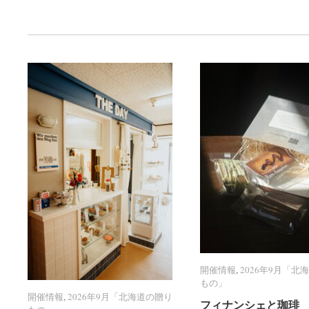
開催情報
開催情報
,
2026年9月「北
2026年9月「北
もの」
もの」
開催情報
開催情報
,
2026年9月「北海道の贈り
2026年9月「北海道の贈り
フィナンシェと珈琲 R
フィナンシェと珈琲 R