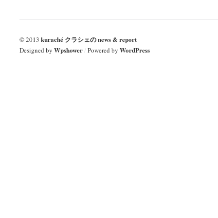
kuraché クラシェの news & report
© 2013
Wpshower
WordPress
Designed by
/
Powered by