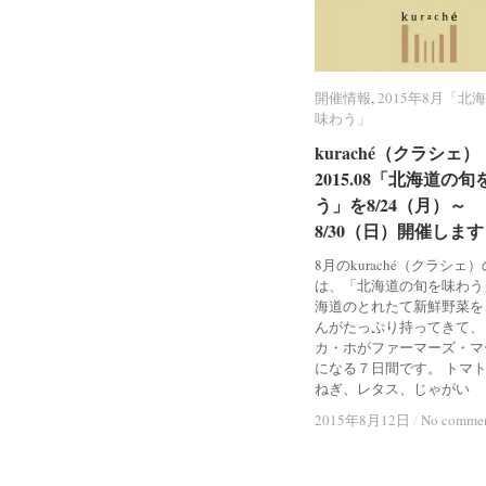
開催情報
開催情報
,
2015年8月「北
2015年8月「北
味わう」
味わう」
kuraché（クラシェ）
2015.08「北海道の
う」を8/24（月）～
8/30（日）開催します
8月のkuraché（クラシェ
は、「北海道の旬を味わう
海道のとれたて新鮮野菜を
んがたっぷり持ってきて、
カ・ホがファーマーズ・マ
になる７日間です。 トマ
ねぎ、レタス、じゃがい
2015年8月12日
2015年8月12日
/
No comme