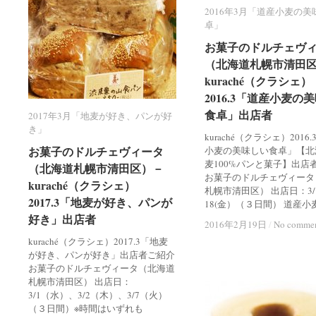
2016年3月「道産小麦の
2016年3月「道産小麦の
卓」
卓」
お菓子のドルチェヴ
お菓子のドルチェヴ
（北海道札幌市清田
（北海道札幌市清田
kuraché（クラシェ）
kuraché（クラシェ）
2016.3「道産小麦の
2016.3「道産小麦の
食卓」出店者
食卓」出店者
2017年3月「地麦が好き、パンが好
2017年3月「地麦が好き、パンが好
き」
き」
kuraché（クラシェ）2016
お菓子のドルチェヴィータ
お菓子のドルチェヴィータ
小麦の美味しい食卓」【北
麦100%パンと菓子】出店
（北海道札幌市清田区）－
（北海道札幌市清田区）－
お菓子のドルチェヴィータ
kuraché（クラシェ）
kuraché（クラシェ）
札幌市清田区） 出店日：3/1
2017.3「地麦が好き、パンが
2017.3「地麦が好き、パンが
18(金）（３日間） 道産小
好き」出店者
好き」出店者
2016年2月19日
2016年2月19日
/
/
No comme
No comme
kuraché（クラシェ）2017.3「地麦
が好き、パンが好き」出店者ご紹介
お菓子のドルチェヴィータ（北海道
札幌市清田区） 出店日：
3/1（水）、3/2（木）、3/7（火）
（３日間）※時間はいずれも