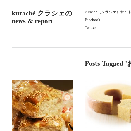
kuraché クラシェの
kuraché（クラシェ）サイ
news & report
Facebook
Twitter
Posts Tagged '