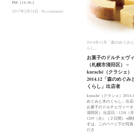
PM（14:30-1
2017年2月14日
2017年2月14日
/
/
No comments
No comments
2014年12月「森のめぐみ
2014年12月「森のめぐみ
らし」
らし」
お菓子のドルチェヴ
お菓子のドルチェヴ
（札幌市清田区）－
（札幌市清田区）－
kuraché（クラシェ）
kuraché（クラシェ）
2014.12「森のめぐ
2014.12「森のめぐ
くらし」出店者
くらし」出店者
kuraché（クラシェ）2014
めぐみと木のくらし」出店
お菓子のドルチェヴィータ
清田区） 出店日：12/8（
12/9（火）（２日間） ※
すは、このページ下の写真
ださ