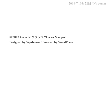
2014年10月22日
2014年10月22日
/
/
No comm
No comm
kuraché クラシェの news & report
© 2013
Wpshower
WordPress
Designed by
/
Powered by