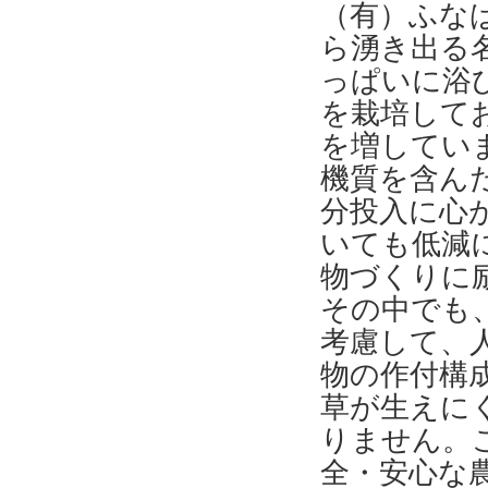
（有）ふな
ら湧き出る
っぱいに浴
を栽培して
を増してい
機質を含ん
分投入に心
いても低減
物づくりに
その中でも
考慮して、
物の作付構
草が生えに
りません。
全・安心な