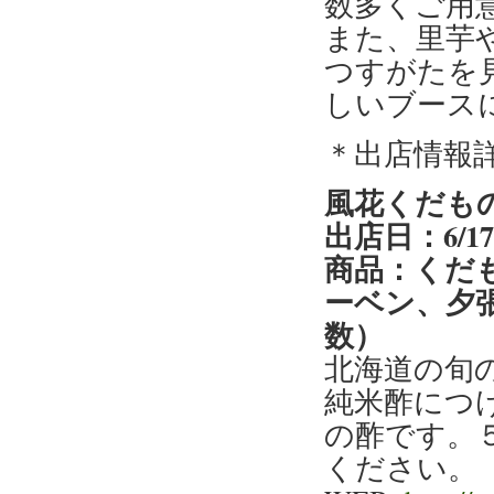
数多くご用
また、里芋
つすがたを
しいブース
＊出店情報
風花くだも
出店日：6/1
商品：くだ
ーベン、夕
数）
北海道の旬
純米酢につ
の酢です。
ください。