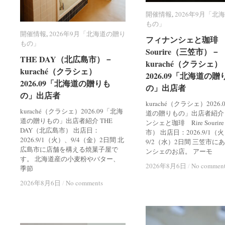
開催情報
開催情報
,
2026年9月「北
2026年9月「北
もの」
もの」
開催情報
開催情報
,
2026年9月「北海道の贈り
2026年9月「北海道の贈り
フィナンシェと珈琲 R
フィナンシェと珈琲 R
もの」
もの」
Sourire（三笠市）－
Sourire（三笠市）－
THE DAY（北広島市）－
THE DAY（北広島市）－
kuraché（クラシェ）
kuraché（クラシェ）
kuraché（クラシェ）
kuraché（クラシェ）
2026.09「北海道の贈
2026.09「北海道の贈
2026.09「北海道の贈りも
2026.09「北海道の贈りも
の」出店者
の」出店者
の」出店者
の」出店者
kuraché（クラシェ）2026
kuraché（クラシェ）2026.09「北海
道の贈りもの」出店者紹介
道の贈りもの」出店者紹介 THE
ンシェと珈琲 Rire Souri
DAY（北広島市） 出店日：
市） 出店日：2026.9/1（
2026.9/1（火）、9/4（金）2日間 北
9/2（水）2日間 三笠市に
広島市に店舗を構える焼菓子屋で
ンシェのお店。 アーモ
す。 北海道産の小麦粉やバター、
2026年8月6日
2026年8月6日
/
/
No commen
No commen
季節
2026年8月6日
2026年8月6日
/
/
No comments
No comments