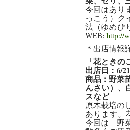
菜、セリ、
今回はあり
っこう）ク
法（ゆめぴ
WEB:
http://
＊出店情報
「花ときの
出店日：6/2
商品：野菜
んさい）、
スなど
原木栽培の
あります。
今回は「野