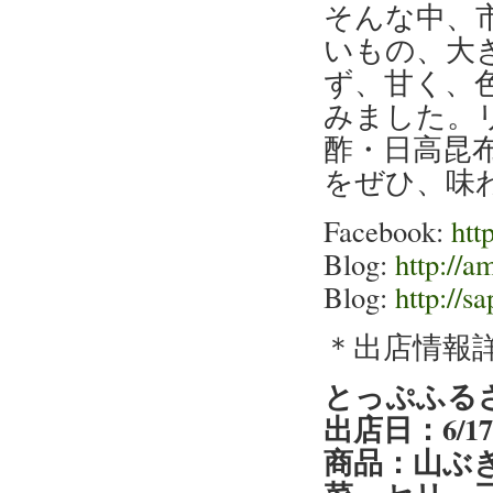
そんな中、
いもの、大
ず、甘く、
みました。
酢・日高昆
をぜひ、味
Facebook:
htt
Blog:
http://a
Blog:
http://s
＊出店情報
とっぷふる
出店日：6/1
商品：山ぶ