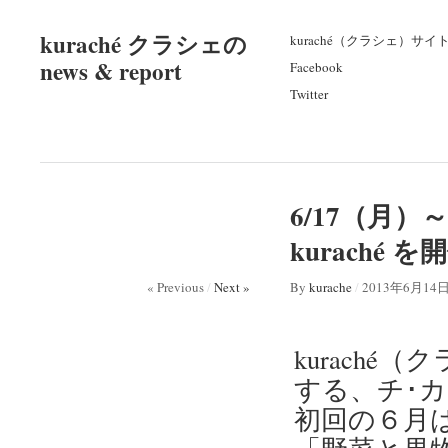
kuraché クラシェの
kuraché（クラシェ）サイ
news & report
Facebook
Twitter
6/17（月
kuraché を
« Previous
/
Next »
By
kurache
/
2013年6月14
kurach
する、チ･
初回の６月は