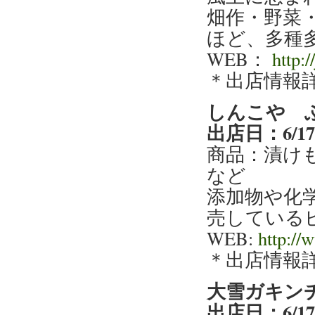
畑作・野菜
ほど、多種
WEB：
http:/
＊出店情報
しんこや 
出店日：6/1
商品：漬け
など
添加物や化
売している
WEB:
http://
＊出店情報
大雪ガキン
出店日：6/1