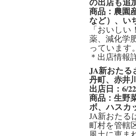
の出店も追
商品：農園
など）、い
「おいしい
薬、減化学
っています
＊出店情報
JA新おた
丹町、赤井
出店日：6/2
商品：生野
ボ、ハスカ
JA新おた
町村を管轄
風土に恵ま