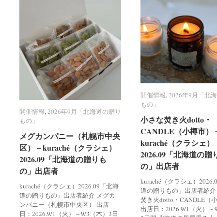
開催情報
開催情報
,
2026年9月「北
2026年9月「北
もの」
もの」
開催情報
開催情報
,
2026年9月「北海道の贈り
2026年9月「北海道の贈り
小さな焚き火dotto・
小さな焚き火dotto・
もの」
もの」
CANDLE（小樽市）
CANDLE（小樽市）
メグカンパニー（札幌市中央
メグカンパニー（札幌市中央
kuraché（クラシェ）
kuraché（クラシェ）
区）－kuraché（クラシェ）
区）－kuraché（クラシェ）
2026.09「北海道の贈
2026.09「北海道の贈
2026.09「北海道の贈りも
2026.09「北海道の贈りも
の」出店者
の」出店者
の」出店者
の」出店者
kuraché（クラシェ）2026
kuraché（クラシェ）2026.09「北海
道の贈りもの」出店者紹介
道の贈りもの」出店者紹介 メグカ
焚き火dotto・CANDLE
ンパニー（札幌市中央区） 出店
出店日：2026.9/1（火）～
日：2026.9/1（火）～9/3（木）3日