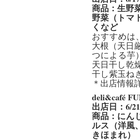
商品：生野
野菜（トマ
くなど
おすすめは
大根（天日
つによる芋
天日干し乾
干し紫玉ね
＊出店情報
deli&caf
出店日：6/2
商品：にん
ルス（洋風
きほまれ）