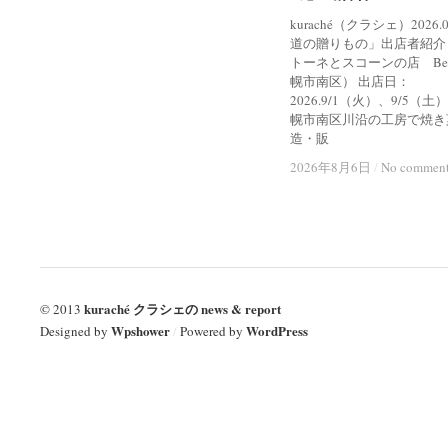
kuraché（クラシェ）2026
道の贈りもの」出店者紹介
トーネとスコーンの店 Bel
幌市南区） 出店日：
2026.9/1（火）、9/5（土
幌市南区川沿の工房で焼き
造・販
2026年8月6日
2026年8月6日
/
/
No commen
No commen
kuraché クラシェの news & report
© 2013
Wpshower
WordPress
Designed by
/
Powered by