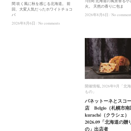
3日間 北海道の風景香る小
間 吹く風に秋を感じる北海道。 前
火。 天然の香りに包ま
回、大変人気だったホワイトチョコ
バ
2026年8月6日
2026年8月6日
/
/
No commen
No commen
2026年8月6日
2026年8月6日
/
/
No comments
No comments
開催情報
開催情報
,
2026年9月「北
2026年9月「北
もの」
もの」
パネットーネとスコ
パネットーネとスコ
店 Belgio（札幌市
店 Belgio（札幌市
kuraché（クラシェ）
kuraché（クラシェ）
2026.09「北海道の贈
2026.09「北海道の贈
の」出店者
の」出店者