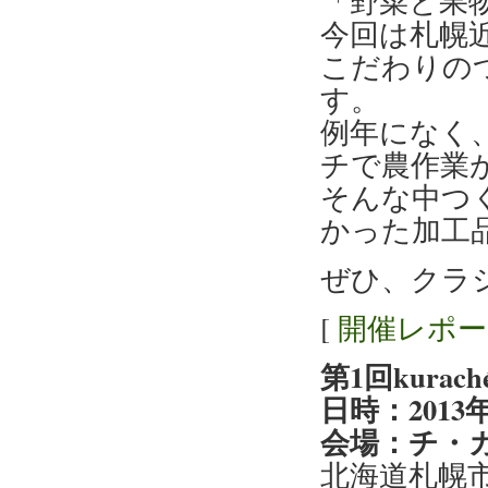
「野菜と果物
今回は札幌
こだわりの
す。
例年になく
チで農作業
そんな中つ
かった加工
ぜひ、クラ
[
開催レポ
第1回kur
日時：2013年6
会場：チ・
北海道札幌