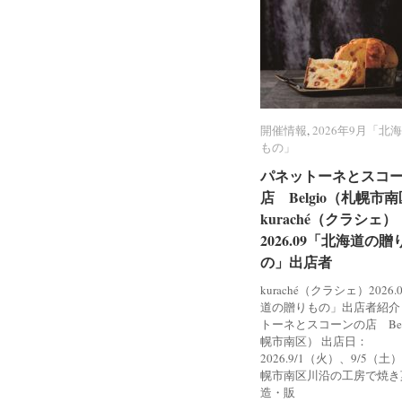
開催情報
開催情報
,
2026年9月「北
2026年9月「北
もの」
もの」
パネットーネとスコ
パネットーネとスコ
店 Belgio（札幌市
店 Belgio（札幌市
kuraché（クラシェ）
kuraché（クラシェ）
2026.09「北海道の贈
2026.09「北海道の贈
の」出店者
の」出店者
kuraché（クラシェ）2026
道の贈りもの」出店者紹介
トーネとスコーンの店 Bel
幌市南区） 出店日：
2026.9/1（火）、9/5（土
幌市南区川沿の工房で焼き
造・販