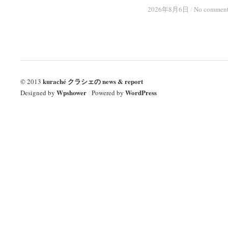
2026年8月6日
2026年8月6日
/
/
No commen
No commen
kuraché クラシェの news & report
© 2013
Wpshower
WordPress
Designed by
/
Powered by