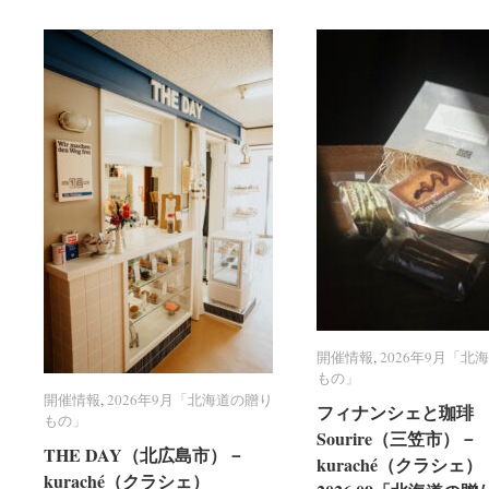
開催情報
開催情報
,
2026年9月「北
2026年9月「北
もの」
もの」
開催情報
開催情報
,
2026年9月「北海道の贈り
2026年9月「北海道の贈り
フィナンシェと珈琲 R
フィナンシェと珈琲 R
もの」
もの」
Sourire（三笠市）－
Sourire（三笠市）－
THE DAY（北広島市）－
THE DAY（北広島市）－
kuraché（クラシェ）
kuraché（クラシェ）
kuraché（クラシェ）
kuraché（クラシェ）