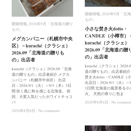
開催情報
開催情報
,
2026年9月「北
2026年9月「北
もの」
もの」
開催情報
開催情報
,
2026年9月「北海道の贈り
2026年9月「北海道の贈り
小さな焚き火dotto・
小さな焚き火dotto・
もの」
もの」
CANDLE（小樽市）
CANDLE（小樽市）
メグカンパニー（札幌市中央
メグカンパニー（札幌市中央
kuraché（クラシェ）
kuraché（クラシェ）
区）－kuraché（クラシェ）
区）－kuraché（クラシェ）
2026.09「北海道の贈
2026.09「北海道の贈
2026.09「北海道の贈りも
2026.09「北海道の贈りも
の」出店者
の」出店者
の」出店者
の」出店者
kuraché（クラシェ）2026
kuraché（クラシェ）2026.09「北海
道の贈りもの」出店者紹介
道の贈りもの」出店者紹介 メグカ
焚き火dotto・CANDLE
ンパニー（札幌市中央区） 出店
出店日：2026.9/1（火）～
日：2026.9/1（火）～9/3（木）3日
3日間 北海道の風景香る小
間 吹く風に秋を感じる北海道。 前
火。 天然の香りに包ま
回、大変人気だったホワイトチョコ
バ
2026年8月6日
2026年8月6日
/
/
No commen
No commen
2026年8月6日
2026年8月6日
/
/
No comments
No comments