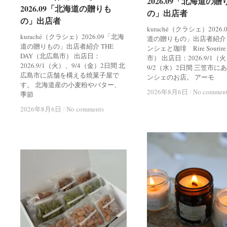
2026.09「北海道の贈
2026.09「北海道の贈
2026.09「北海道の贈りも
2026.09「北海道の贈りも
の」出店者
の」出店者
の」出店者
の」出店者
kuraché（クラシェ）2026
kuraché（クラシェ）2026.09「北海
道の贈りもの」出店者紹介
道の贈りもの」出店者紹介 THE
ンシェと珈琲 Rire Souri
DAY（北広島市） 出店日：
市） 出店日：2026.9/1（
2026.9/1（火）、9/4（金）2日間 北
9/2（水）2日間 三笠市に
広島市に店舗を構える焼菓子屋で
ンシェのお店。 アーモ
す。 北海道産の小麦粉やバター、
2026年8月6日
2026年8月6日
/
/
No commen
No commen
季節
2026年8月6日
2026年8月6日
/
/
No comments
No comments