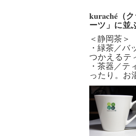
kuraché
ーツ」に並
＜静岡茶＞
・緑茶／バ
つかえるテ
・茶器／テ
ったり。お