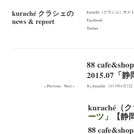
kuraché クラシェの
kuraché（クラシェ）サイ
news & report
Facebook
Twitter
88 cafe&
2015.0
« Previous
/
Next »
By
kurache
/
2015年6月2日
kuraché（
ーツ」
【静
88 cafe&