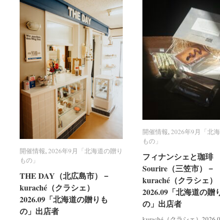
開催情報
開催情報
,
2026年9月「北
2026年9月「北
もの」
もの」
開催情報
開催情報
,
2026年9月「北海道の贈り
2026年9月「北海道の贈り
フィナンシェと珈琲 R
フィナンシェと珈琲 R
もの」
もの」
Sourire（三笠市）－
Sourire（三笠市）－
THE DAY（北広島市）－
THE DAY（北広島市）－
kuraché（クラシェ）
kuraché（クラシェ）
kuraché（クラシェ）
kuraché（クラシェ）
2026.09「北海道の贈
2026.09「北海道の贈
2026.09「北海道の贈りも
2026.09「北海道の贈りも
の」出店者
の」出店者
の」出店者
の」出店者
kuraché（クラシェ）2026