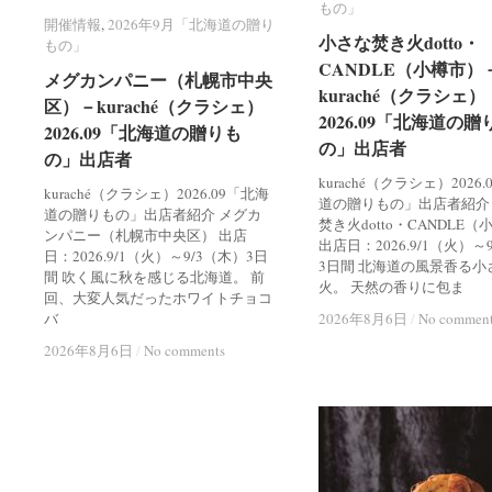
もの」
もの」
開催情報
開催情報
,
2026年9月「北海道の贈り
2026年9月「北海道の贈り
小さな焚き火dotto・
小さな焚き火dotto・
もの」
もの」
CANDLE（小樽市）
CANDLE（小樽市）
メグカンパニー（札幌市中央
メグカンパニー（札幌市中央
kuraché（クラシェ）
kuraché（クラシェ）
区）－kuraché（クラシェ）
区）－kuraché（クラシェ）
2026.09「北海道の贈
2026.09「北海道の贈
2026.09「北海道の贈りも
2026.09「北海道の贈りも
の」出店者
の」出店者
の」出店者
の」出店者
kuraché（クラシェ）2026
kuraché（クラシェ）2026.09「北海
道の贈りもの」出店者紹介
道の贈りもの」出店者紹介 メグカ
焚き火dotto・CANDLE
ンパニー（札幌市中央区） 出店
出店日：2026.9/1（火）～
日：2026.9/1（火）～9/3（木）3日
3日間 北海道の風景香る小
間 吹く風に秋を感じる北海道。 前
火。 天然の香りに包ま
回、大変人気だったホワイトチョコ
バ
2026年8月6日
2026年8月6日
/
/
No commen
No commen
2026年8月6日
2026年8月6日
/
/
No comments
No comments