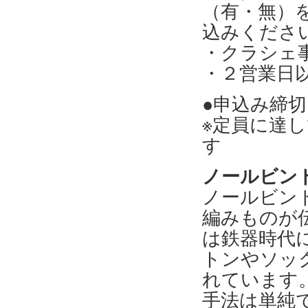
（有・無）を
込みくださ
・クラシェ事務局
・２営業日
●申込み締切：
※定員に達
す
ノールビン
ノールビン
編みものが
は鉄器時代
トンやソッ
れています
手法は単純