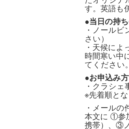
す。英語も
●当日の持
・ノールビ
さい）
・天候によ
時間寒い中
てください
●お申込み
・クラシェ
※先着順と
・メールの件
本文に ①
携帯）、③