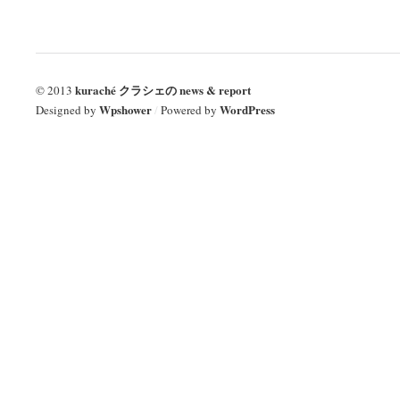
kuraché クラシェの news & report
© 2013
Wpshower
WordPress
Designed by
/
Powered by