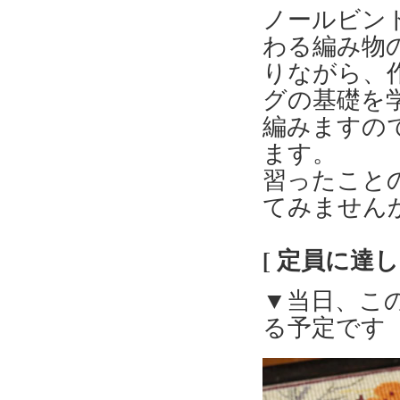
ノールビンド
わる編み物
りながら、
グの基礎を
編みますの
ます。
習ったこと
てみません
[ 定員に達
▼当日、こ
る予定です