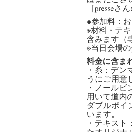
［press
●参加料：お一
※材料・テ
含みます（専
※当日会場の
料金に含ま
・糸：デンマ
うにご用意
・ノールビ
用いて道内の
ダブルポイ
います。
・テキスト
たオリジナル