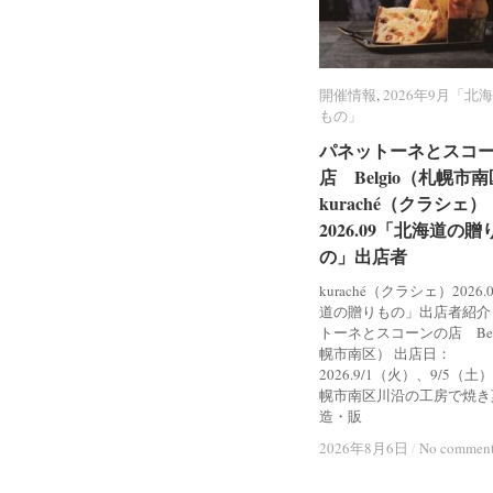
開催情報
開催情報
,
2026年9月「北
2026年9月「北
もの」
もの」
パネットーネとスコ
パネットーネとスコ
店 Belgio（札幌市
店 Belgio（札幌市
kuraché（クラシェ）
kuraché（クラシェ）
2026.09「北海道の贈
2026.09「北海道の贈
の」出店者
の」出店者
kuraché（クラシェ）2026
道の贈りもの」出店者紹介
トーネとスコーンの店 Bel
幌市南区） 出店日：
2026.9/1（火）、9/5（土
幌市南区川沿の工房で焼き
造・販
2026年8月6日
2026年8月6日
/
/
No commen
No commen