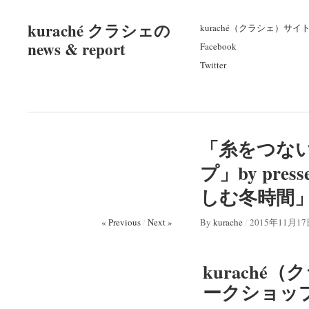
kuraché クラシェの
kuraché（クラシェ）サイ
news & report
Facebook
Twitter
「糸をつな
プ」by pre
しむ冬時間
« Previous
/
Next »
By
kurache
/
2015年11月1
kuraché（
ークショッ