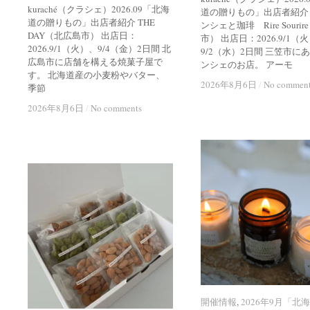
kuraché（クラシェ）2026.09「北海
道の贈りもの」出店者紹介
道の贈りもの」出店者紹介 THE
ンシェと珈琲 Rire Souri
DAY（北広島市） 出店日：
市） 出店日：2026.9/1（
2026.9/1（火）、9/4（金）2日間 北
9/2（水）2日間 三笠市に
広島市に店舗を構える焼菓子屋で
ンシェのお店。 アーモ
す。 北海道産の小麦粉やバター、
2026年8月6日
2026年8月6日
/
/
No commen
No commen
季節
2026年8月6日
2026年8月6日
/
/
No comments
No comments
開催情報
開催情報
,
2026年9月「北
2026年9月「北