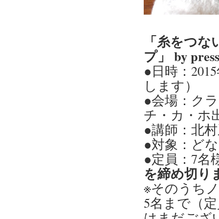
「糸をつな
プ」 by press
●日時：2015
します）
●会場：ク
チ・カ・ホ出
●講師：北
●対象：ど
●定員：7名
を締め切り
※そのうち
5名まで（
はまだござ