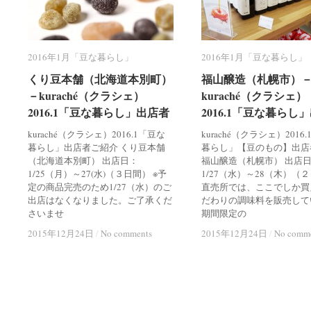
2016年1月「豆な暮らし」
2016年1月「豆な暮らし」
2016年1月「豆な暮らし」
2016年1月「豆な暮らし」
くり豆本舗（北海道本別町）
くり豆本舗（北海道本別町）
福山醸造（札幌市）
福山醸造（札幌市）
－kuraché（クラシェ）
－kuraché（クラシェ）
kuraché（クラシェ）
kuraché（クラシェ）
2016.1「豆な暮らし」出店者
2016.1「豆な暮らし」出店者
2016.1「豆な暮らし
2016.1「豆な暮らし
kuraché（クラシェ）2016.1「豆な
kuraché（クラシェ）2016
暮らし」出店者ご紹介 くり豆本舗
暮らし」【豆のもの】出店
（北海道本別町） 出店日：
福山醸造（札幌市） 出店
1/25（月）～27(水)（３日間） ※予
1/27（水）～28（木）（
定の商品完売のため1/27（水）のご
直売所では、ここでしか買
出店はなくなりました。ご了承くだ
だわりの調味料を販売して
さいませ
期間限定の
2015年12月24日
2015年12月24日
/
/
No comments
No comments
2015年12月24日
2015年12月24日
/
/
No comm
No comm