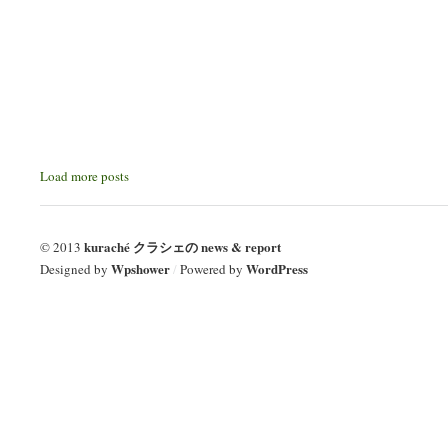
Load more posts
kuraché クラシェの news & report
© 2013
Wpshower
WordPress
Designed by
/
Powered by