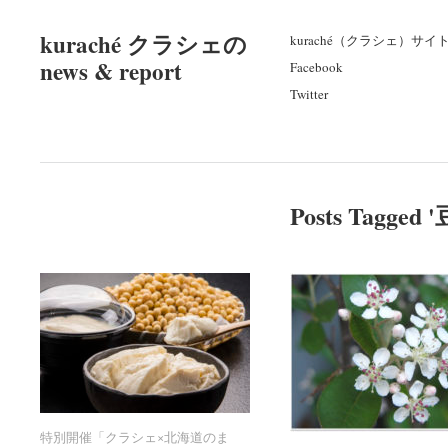
kuraché クラシェの
kuraché（クラシェ）サイ
news & report
Facebook
Twitter
Posts Tagged '
特別開催「クラシェ×北海道のま
特別開催「クラシェ×北海道のま