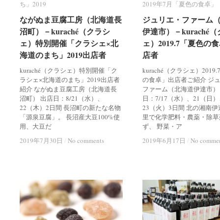
ち」2019
ち」2019
2019年7月「夏色の食卓」
2019年7月「夏色の食卓」
ながぬま豆腐工房（北海道長
ながぬま豆腐工房（北海道長
ジュリエ・ファーム
ジュリエ・ファーム
沼町）－kuraché（クラシ
沼町）－kuraché（クラシ
伊達市）－kuraché
伊達市）－kuraché
ェ）特別開催「クラシェ×北
ェ）特別開催「クラシェ×北
ェ）2019.7「夏色の
ェ）2019.7「夏色の
海道のまち」2019出店者
海道のまち」2019出店者
店者
店者
kuraché（クラシェ）特別開催「ク
kuraché（クラシェ）2019
ラシェ×北海道のまち」2019出店者
の食卓」出店者ご紹介 ジ
紹介 ながぬま豆腐工房（北海道長
ファーム（北海道伊達市）
沼町） 出店日：8/21（水）、
日：7/17（水）、21（日
22（木）2日間 長沼町の新たな名物
23（火）3日間 北の湘南
「源泉豆腐」。 長沼産大豆100%使
里で化学肥料・農薬・除草
用、大豆だ
ず、 野菜・ア
2019年7月30日
2019年7月30日
/
/
No comments
No comments
2019年6月17日
2019年6月17日
/
/
No comme
No comme