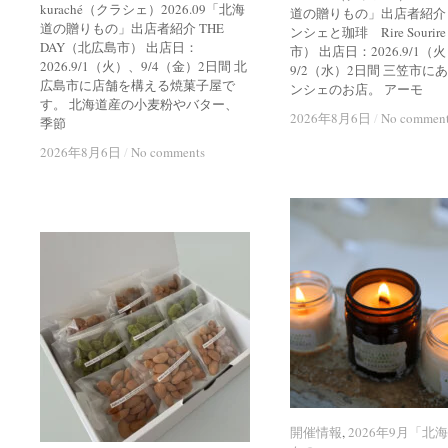
kuraché（クラシェ）2026.09「北海
道の贈りもの」出店者紹介
道の贈りもの」出店者紹介 THE
ンシェと珈琲 Rire Souri
DAY（北広島市） 出店日：
市） 出店日：2026.9/1（
2026.9/1（火）、9/4（金）2日間 北
9/2（水）2日間 三笠市に
広島市に店舗を構える焼菓子屋で
ンシェのお店。 アーモ
す。 北海道産の小麦粉やバター、
2026年8月6日
2026年8月6日
/
/
No commen
No commen
季節
2026年8月6日
2026年8月6日
/
/
No comments
No comments
開催情報
開催情報
,
2026年9月「北
2026年9月「北