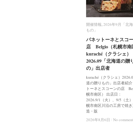
開催情報
開催情報
,
2026年9月「北
2026年9月「北
もの」
もの」
パネットーネとスコ
パネットーネとスコ
店 Belgio（札幌市
店 Belgio（札幌市
kuraché（クラシェ）
kuraché（クラシェ）
2026.09「北海道の贈
2026.09「北海道の贈
の」出店者
の」出店者
kuraché（クラシェ）2026
道の贈りもの」出店者紹介
トーネとスコーンの店 Bel
幌市南区） 出店日：
2026.9/1（火）、9/5（土
幌市南区川沿の工房で焼き
造・販
2026年8月6日
2026年8月6日
/
/
No commen
No commen