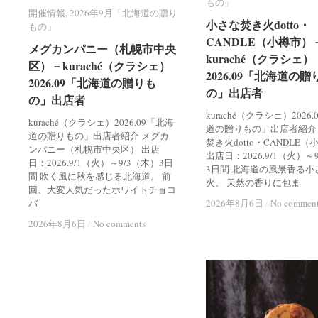
もの」
もの」
開催情報
開催情報
,
2026年9月「北海道の贈り
2026年9月「北海道の贈り
小さな焚き火dotto・
小さな焚き火dotto・
もの」
もの」
CANDLE（小樽市）
CANDLE（小樽市）
メグカンパニー（札幌市中央
メグカンパニー（札幌市中央
kuraché（クラシェ）
kuraché（クラシェ）
区）－kuraché（クラシェ）
区）－kuraché（クラシェ）
2026.09「北海道の贈
2026.09「北海道の贈
2026.09「北海道の贈りも
2026.09「北海道の贈りも
の」出店者
の」出店者
の」出店者
の」出店者
kuraché（クラシェ）2026
kuraché（クラシェ）2026.09「北海
道の贈りもの」出店者紹介
道の贈りもの」出店者紹介 メグカ
焚き火dotto・CANDLE
ンパニー（札幌市中央区） 出店
出店日：2026.9/1（火）～
日：2026.9/1（火）～9/3（木）3日
3日間 北海道の風景香る小
間 吹く風に秋を感じる北海道。 前
火。 天然の香りに包ま
回、大変人気だったホワイトチョコ
バ
2026年8月6日
2026年8月6日
/
/
No commen
No commen
2026年8月6日
2026年8月6日
/
/
No comments
No comments