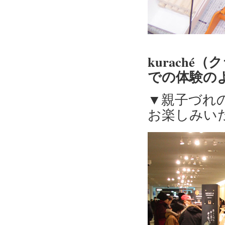
kuraché
での体験の
▼親子づれ
お楽しみい