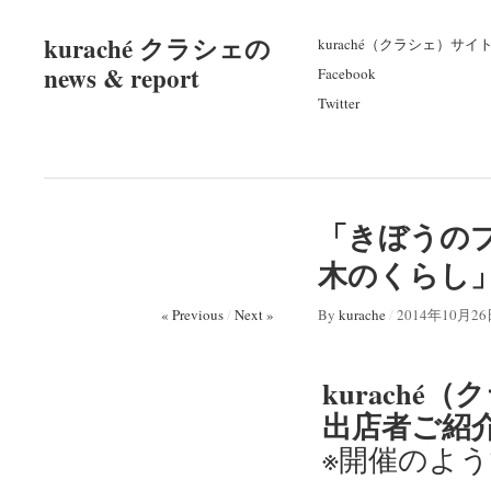
kuraché クラシェの
kuraché（クラシェ）サイ
news & report
Facebook
Twitter
「きぼうのプ
木のくらし
« Previous
/
Next »
By
kurache
/
2014年10月2
kuraché（
出店者ご紹
※開催のよ