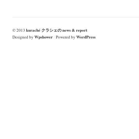
kuraché クラシェの news & report
© 2013
Wpshower
WordPress
Designed by
/
Powered by