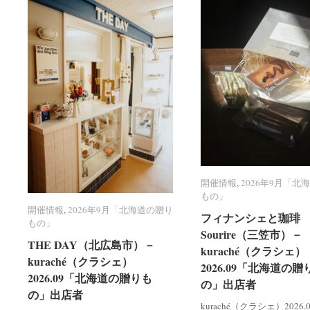
開催情報
開催情報
,
2026年9月「北
2026年9月「北
もの」
もの」
開催情報
開催情報
,
2026年9月「北海道の贈り
2026年9月「北海道の贈り
フィナンシェと珈琲 R
フィナンシェと珈琲 R
もの」
もの」
Sourire（三笠市）－
Sourire（三笠市）－
THE DAY（北広島市）－
THE DAY（北広島市）－
kuraché（クラシェ）
kuraché（クラシェ）
kuraché（クラシェ）
kuraché（クラシェ）
2026.09「北海道の贈
2026.09「北海道の贈
2026.09「北海道の贈りも
2026.09「北海道の贈りも
の」出店者
の」出店者
の」出店者
の」出店者
kuraché（クラシェ）2026