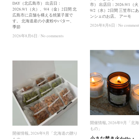
DAY（北広島市） 出店日：
市） 出店日：2026.9/1（
2026.9/1（火）、9/4（金）2日間 北
9/2（水）2日間 三笠市に
広島市に店舗を構える焼菓子屋で
ンシェのお店。 アーモ
す。 北海道産の小麦粉やバター、
2026年8月6日
2026年8月6日
/
/
No commen
No commen
季節
2026年8月6日
2026年8月6日
/
/
No comments
No comments
開催情報
開催情報
,
2026年9月「北
2026年9月「北
もの」
もの」
開催情報
開催情報
,
2026年9月「北海道の贈り
2026年9月「北海道の贈り
小さな焚き火dotto・
小さな焚き火dotto・