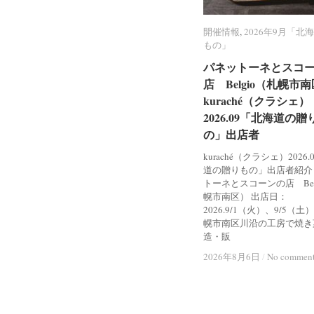
開催情報
開催情報
,
2026年9月「北
2026年9月「北
もの」
もの」
パネットーネとスコ
パネットーネとスコ
店 Belgio（札幌市
店 Belgio（札幌市
kuraché（クラシェ）
kuraché（クラシェ）
2026.09「北海道の贈
2026.09「北海道の贈
の」出店者
の」出店者
kuraché（クラシェ）2026
道の贈りもの」出店者紹介
トーネとスコーンの店 Bel
幌市南区） 出店日：
2026.9/1（火）、9/5（土
幌市南区川沿の工房で焼き
造・販
2026年8月6日
2026年8月6日
/
/
No commen
No commen