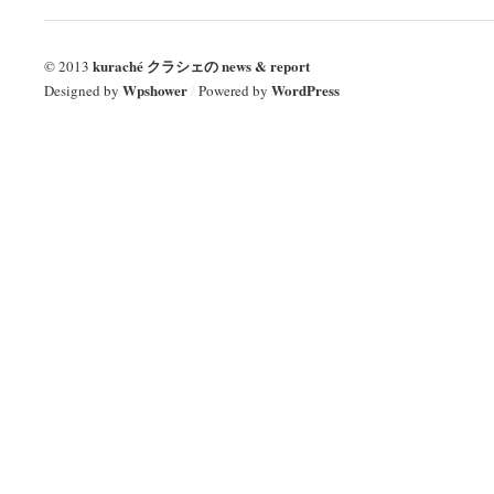
kuraché クラシェの news & report
© 2013
Wpshower
WordPress
Designed by
/
Powered by