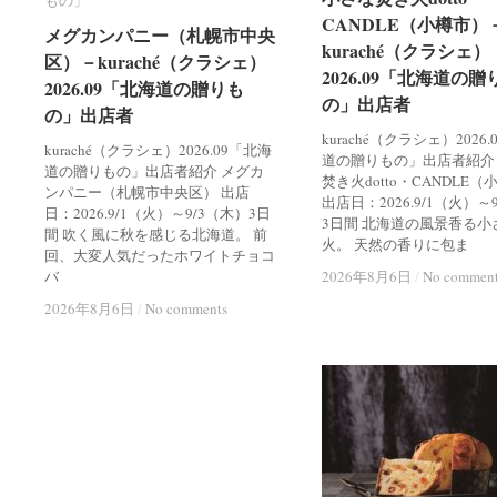
もの」
もの」
CANDLE（小樽市）
CANDLE（小樽市）
メグカンパニー（札幌市中央
メグカンパニー（札幌市中央
kuraché（クラシェ）
kuraché（クラシェ）
区）－kuraché（クラシェ）
区）－kuraché（クラシェ）
2026.09「北海道の贈
2026.09「北海道の贈
2026.09「北海道の贈りも
2026.09「北海道の贈りも
の」出店者
の」出店者
の」出店者
の」出店者
kuraché（クラシェ）2026
kuraché（クラシェ）2026.09「北海
道の贈りもの」出店者紹介
道の贈りもの」出店者紹介 メグカ
焚き火dotto・CANDLE
ンパニー（札幌市中央区） 出店
出店日：2026.9/1（火）～
日：2026.9/1（火）～9/3（木）3日
3日間 北海道の風景香る小
間 吹く風に秋を感じる北海道。 前
火。 天然の香りに包ま
回、大変人気だったホワイトチョコ
バ
2026年8月6日
2026年8月6日
/
/
No commen
No commen
2026年8月6日
2026年8月6日
/
/
No comments
No comments