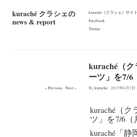
kuraché クラシェの
kuraché（クラシェ）サイ
news & report
Facebook
Twitter
kuraché
ーツ」を7/
« Previous
/
Next »
By
kurache
/
2015年6月3日
kuraché
ツ」を7/6
kurach