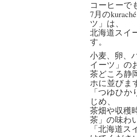
コーヒーで
7月のkur
ツ」は、
北海道スイ
す。
小麦、卵、
イーツ」の
茶どころ静
ホに並びま
「つゆひか
じめ、
茶畑や収穫
茶」の味わ
「北海道ス