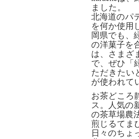
ました。
北海道のパ
を何か使用
岡県でも、
の洋菓子を合
は、さまざ
で、ぜひ「
ただきたい
が使われて
お茶どころ
ス。人気の
の茶草場農
煎じるてま
日々のちょ