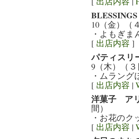
[
出店内容
|
BLESSIN
10（金）（
・よもぎま
[
出店内容
]
パティスリ
9（木）（３
・ムラング
[
出店内容
|
洋菓子 ア
間）
・お花のク
[
出店内容
|