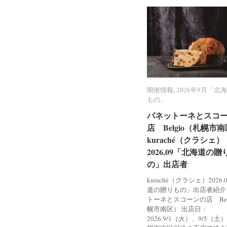
開催情報
開催情報
,
2026年9月「北
2026年9月「北
もの」
もの」
パネットーネとスコ
パネットーネとスコ
店 Belgio（札幌市
店 Belgio（札幌市
kuraché（クラシェ）
kuraché（クラシェ）
2026.09「北海道の贈
2026.09「北海道の贈
の」出店者
の」出店者
kuraché（クラシェ）2026
道の贈りもの」出店者紹介
トーネとスコーンの店 Bel
幌市南区） 出店日：
2026.9/1（火）、9/5（土