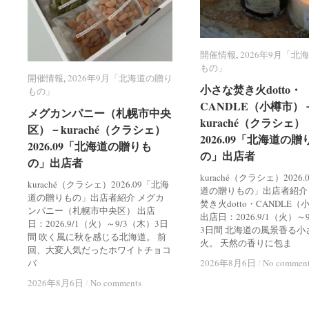
開催情報
開催情報
,
2026年9月「北
2026年9月「北
もの」
もの」
開催情報
開催情報
,
2026年9月「北海道の贈り
2026年9月「北海道の贈り
小さな焚き火dotto・
小さな焚き火dotto・
もの」
もの」
CANDLE（小樽市）
CANDLE（小樽市）
メグカンパニー（札幌市中央
メグカンパニー（札幌市中央
kuraché（クラシェ）
kuraché（クラシェ）
区）－kuraché（クラシェ）
区）－kuraché（クラシェ）
2026.09「北海道の贈
2026.09「北海道の贈
2026.09「北海道の贈りも
2026.09「北海道の贈りも
の」出店者
の」出店者
の」出店者
の」出店者
kuraché（クラシェ）2026
kuraché（クラシェ）2026.09「北海
道の贈りもの」出店者紹介
道の贈りもの」出店者紹介 メグカ
焚き火dotto・CANDLE
ンパニー（札幌市中央区） 出店
出店日：2026.9/1（火）～
日：2026.9/1（火）～9/3（木）3日
3日間 北海道の風景香る小
間 吹く風に秋を感じる北海道。 前
火。 天然の香りに包ま
回、大変人気だったホワイトチョコ
バ
2026年8月6日
2026年8月6日
/
/
No commen
No commen
2026年8月6日
2026年8月6日
/
/
No comments
No comments