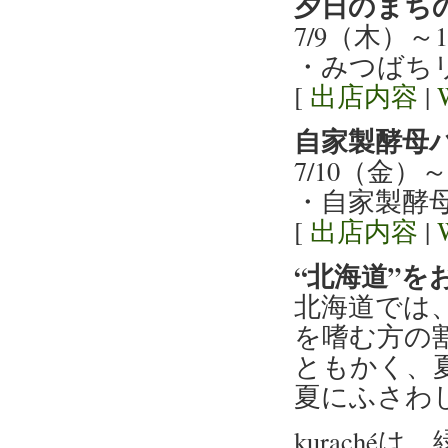
夕日のまち
7/9（木）
・みつばち
[
出店内容
|
自家製酵母パ
7/10（金）
・自家製酵
[
出店内容
|
“北海道”を
北海道では
を嗜む方の
ともかく、
夏にふさわ
kurach