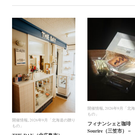
開催情報
開催情報
,
2026年9月「北
2026年9月「北
もの」
もの」
開催情報
開催情報
,
2026年9月「北海道の贈り
2026年9月「北海道の贈り
フィナンシェと珈琲 R
フィナンシェと珈琲 R
もの」
もの」
Sourire（三笠市）－
Sourire（三笠市）－