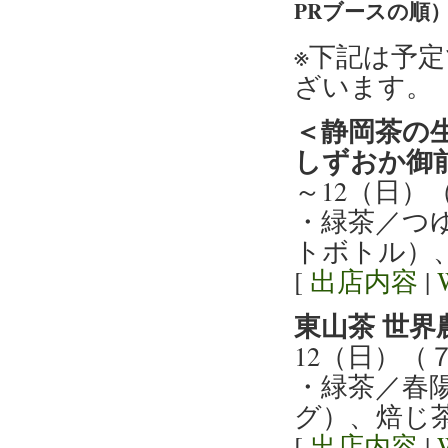
PRブースの順
※下記は予
ざいます。
＜静岡茶の
しずおか御
～12（日）
・緑茶／つ
トボトル）
[
出店内容
|
東山茶 世
12（日）（
・緑茶／春
グ）、焙じ
[
出店内容
|