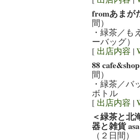
fromあま
間）
・緑茶／も
ーバッグ）
[
出店内容
|
88 cafe&
間）
・緑茶／バ
ボトル
[
出店内容
|
＜緑茶と北
器と雑貨 a
（２日間）