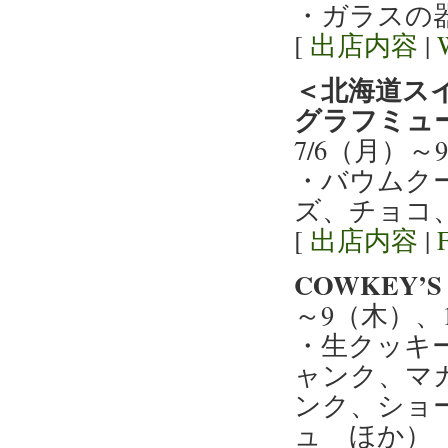
・ガラスの
[
出店内容
|
＜北海道ス
グラフミュ
7/6（月）
・バウムク
ズ、チョコ
[
出店内容
|
COWKEY’
～9（木）、
・生クッキ
ャンク、マ
ンク、ショ
ュ ほか）