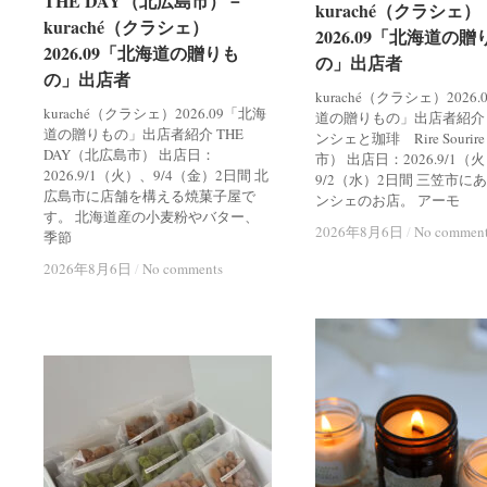
THE DAY（北広島市）－
THE DAY（北広島市）－
kuraché（クラシェ）
kuraché（クラシェ）
kuraché（クラシェ）
kuraché（クラシェ）
2026.09「北海道の贈
2026.09「北海道の贈
2026.09「北海道の贈りも
2026.09「北海道の贈りも
の」出店者
の」出店者
の」出店者
の」出店者
kuraché（クラシェ）2026
kuraché（クラシェ）2026.09「北海
道の贈りもの」出店者紹介
道の贈りもの」出店者紹介 THE
ンシェと珈琲 Rire Souri
DAY（北広島市） 出店日：
市） 出店日：2026.9/1（
2026.9/1（火）、9/4（金）2日間 北
9/2（水）2日間 三笠市に
広島市に店舗を構える焼菓子屋で
ンシェのお店。 アーモ
す。 北海道産の小麦粉やバター、
2026年8月6日
2026年8月6日
/
/
No commen
No commen
季節
2026年8月6日
2026年8月6日
/
/
No comments
No comments