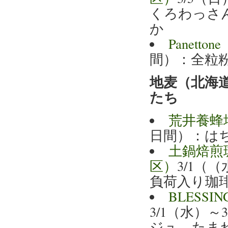
くろわっさ
か
Panett
間）：全粒
地麦（北海
たち
荒井養蜂
日間）：は
土鍋焙煎珈琲
区）
3/1（
負荷入り珈
BLESSI
3/1（水）
ジュ、たま