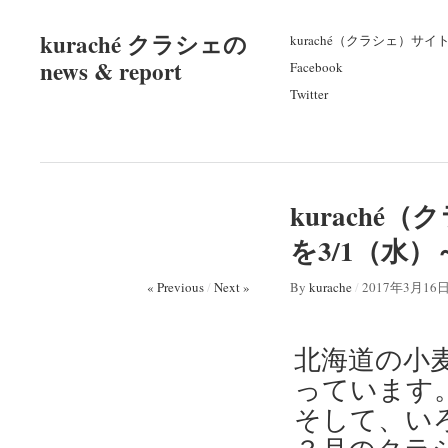
kuraché クラシェの
kuraché（クラシェ）サイ
news & report
Facebook
Twitter
kuraché
を3/1（水）
« Previous
/
Next »
By
kurache
/
2017年3月16
北海道の小
っています
そして、い