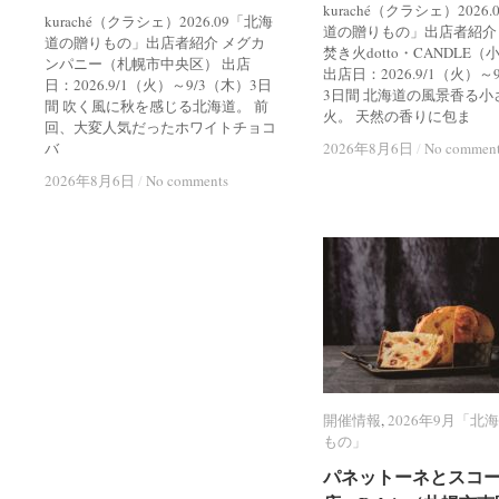
kuraché（クラシェ）2026
kuraché（クラシェ）2026.09「北海
道の贈りもの」出店者紹介
道の贈りもの」出店者紹介 メグカ
焚き火dotto・CANDLE
ンパニー（札幌市中央区） 出店
出店日：2026.9/1（火）～
日：2026.9/1（火）～9/3（木）3日
3日間 北海道の風景香る小
間 吹く風に秋を感じる北海道。 前
火。 天然の香りに包ま
回、大変人気だったホワイトチョコ
バ
2026年8月6日
2026年8月6日
/
/
No commen
No commen
2026年8月6日
2026年8月6日
/
/
No comments
No comments
開催情報
開催情報
,
2026年9月「北
2026年9月「北
もの」
もの」
パネットーネとスコ
パネットーネとスコ