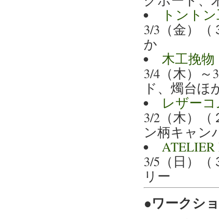
トントン
3/3（金）
か
木工挽物
3/4（木）
ド、燭台ほ
レザーコ
3/2（木）
ン柄キャン
ATELI
3/5（日
リー
●ワークシ