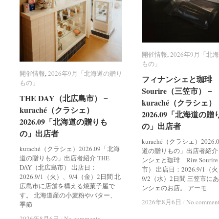
開催情報
開催情報
,
2026年9月「北
2026年9月「北
もの」
もの」
開催情報
開催情報
,
2026年9月「北海道の贈り
2026年9月「北海道の贈り
フィナンシェと珈琲 R
フィナンシェと珈琲 R
もの」
もの」
Sourire（三笠市）－
Sourire（三笠市）－
THE DAY（北広島市）－
THE DAY（北広島市）－
kuraché（クラシェ）
kuraché（クラシェ）
kuraché（クラシェ）
kuraché（クラシェ）
2026.09「北海道の贈
2026.09「北海道の贈
2026.09「北海道の贈りも
2026.09「北海道の贈りも
の」出店者
の」出店者
の」出店者
の」出店者
kuraché（クラシェ）2026
kuraché（クラシェ）2026.09「北海
道の贈りもの」出店者紹介
道の贈りもの」出店者紹介 THE
ンシェと珈琲 Rire Souri
DAY（北広島市） 出店日：
市） 出店日：2026.9/1（
2026.9/1（火）、9/4（金）2日間 北
9/2（水）2日間 三笠市に
広島市に店舗を構える焼菓子屋で
ンシェのお店。 アーモ
す。 北海道産の小麦粉やバター、
2026年8月6日
2026年8月6日
/
/
No commen
No commen
季節
2026年8月6日
2026年8月6日
/
/
No comments
No comments