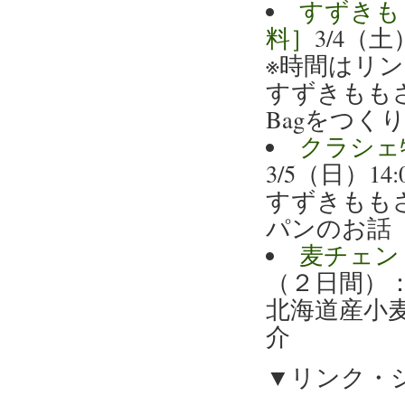
すずきも
料］
3/4（土
※時間はリ
すずきもも
Bagをつく
クラシェ
3/5（日）14:0
すずきもも
パンのお話
麦チェン
（２日間）
北海道産小
介
▼リンク・