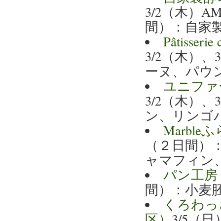
3/2（木）A
間）：自家
Pâtisse
3/2（木）
ーヌ、パウ
ユニファ
3/2（木）
ン、リンゴ
Marbl
（２日間）
ャマフィン
パン工房
間）：小麦
くろわっさ
区）
3/5（