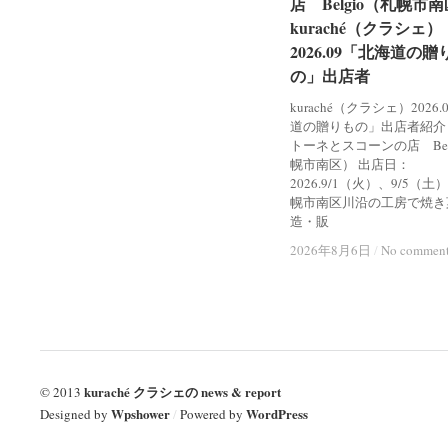
店 Belgio（札幌市
店 Belgio（札幌市
kuraché（クラシェ）
kuraché（クラシェ）
2026.09「北海道の贈
2026.09「北海道の贈
の」出店者
の」出店者
kuraché（クラシェ）2026
道の贈りもの」出店者紹介
トーネとスコーンの店 Bel
幌市南区） 出店日：
2026.9/1（火）、9/5（土
幌市南区川沿の工房で焼き
造・販
2026年8月6日
2026年8月6日
/
/
No commen
No commen
kuraché クラシェの news & report
© 2013
Wpshower
WordPress
Designed by
/
Powered by