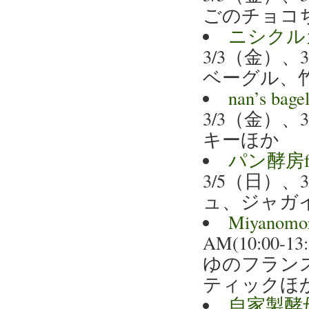
ごのチョコ
ニシクル
3/3（金）
ベーグル、
nan’s 
3/3（金）
キーほか
パン酵房f
3/5（日）
ュ、ジャガ
Miyano
AM(10:0
ゆのフラン
ティックほ
自家製酵母