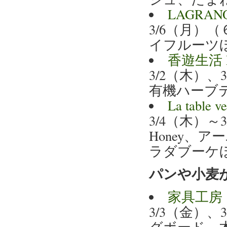
LAGRA
3/6（月）
イフルーツ
香遊生活 
3/2（木）、
有機ハーブ
La ta
3/4（木）～
Honey、
ラダブーケ
パンや小麦
家具工房
3/3（金）
グボード、