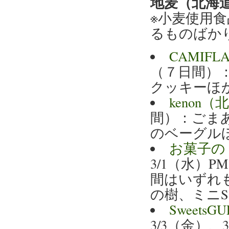
地麦（北海
※小麦使用
るものばか
CAMIF
（７日間）
クッキーほ
kenon
間）：ごま
のベーグル
お菓子の
3/1（水）P
間はいずれも
の樹、ミニS
Sweet
3/3（金）