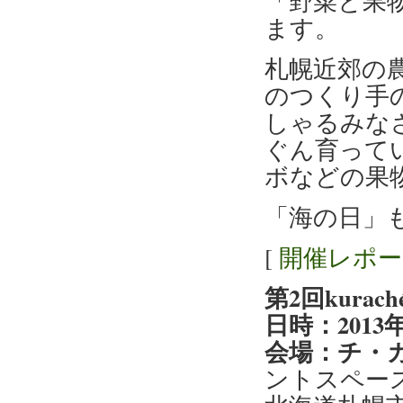
「野菜と果
ます。
札幌近郊の
のつくり手
しゃるみな
ぐん育って
ボなどの果
「海の日」
[
開催レポ
第2回kur
日時：2013年
会場：チ・
ントスペース