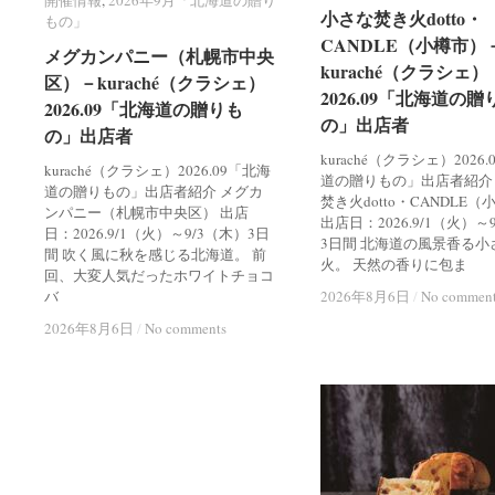
開催情報
開催情報
,
2026年9月「北海道の贈り
2026年9月「北海道の贈り
小さな焚き火dotto・
小さな焚き火dotto・
もの」
もの」
CANDLE（小樽市）
CANDLE（小樽市）
メグカンパニー（札幌市中央
メグカンパニー（札幌市中央
kuraché（クラシェ）
kuraché（クラシェ）
区）－kuraché（クラシェ）
区）－kuraché（クラシェ）
2026.09「北海道の贈
2026.09「北海道の贈
2026.09「北海道の贈りも
2026.09「北海道の贈りも
の」出店者
の」出店者
の」出店者
の」出店者
kuraché（クラシェ）2026
kuraché（クラシェ）2026.09「北海
道の贈りもの」出店者紹介
道の贈りもの」出店者紹介 メグカ
焚き火dotto・CANDLE
ンパニー（札幌市中央区） 出店
出店日：2026.9/1（火）～
日：2026.9/1（火）～9/3（木）3日
3日間 北海道の風景香る小
間 吹く風に秋を感じる北海道。 前
火。 天然の香りに包ま
回、大変人気だったホワイトチョコ
バ
2026年8月6日
2026年8月6日
/
/
No commen
No commen
2026年8月6日
2026年8月6日
/
/
No comments
No comments