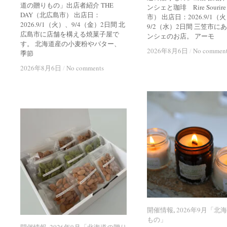
道の贈りもの」出店者紹介 THE
ンシェと珈琲 Rire Souri
DAY（北広島市） 出店日：
市） 出店日：2026.9/1（
2026.9/1（火）、9/4（金）2日間 北
9/2（水）2日間 三笠市に
広島市に店舗を構える焼菓子屋で
ンシェのお店。 アーモ
す。 北海道産の小麦粉やバター、
2026年8月6日
2026年8月6日
/
/
No commen
No commen
季節
2026年8月6日
2026年8月6日
/
/
No comments
No comments
開催情報
開催情報
,
2026年9月「北
2026年9月「北
もの」
もの」