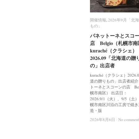
開催情報
開催情報
,
2026年9月「北
2026年9月「北
もの」
もの」
パネットーネとスコ
パネットーネとスコ
店 Belgio（札幌市
店 Belgio（札幌市
kuraché（クラシェ）
kuraché（クラシェ）
2026.09「北海道の贈
2026.09「北海道の贈
の」出店者
の」出店者
kuraché（クラシェ）2026
道の贈りもの」出店者紹介
トーネとスコーンの店 Bel
幌市南区） 出店日：
2026.9/1（火）、9/5（土
幌市南区川沿の工房で焼き
造・販
2026年8月6日
2026年8月6日
/
/
No commen
No commen