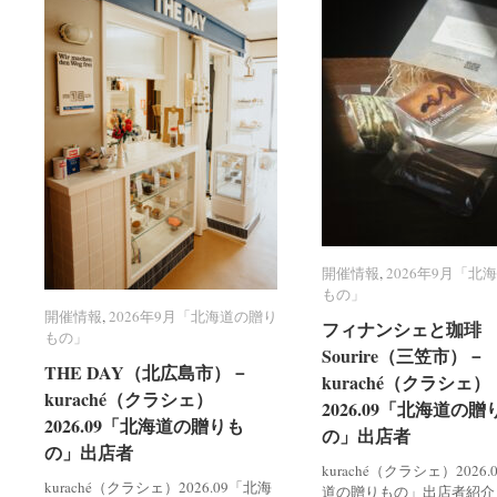
開催情報
開催情報
,
2026年9月「北
2026年9月「北
もの」
もの」
開催情報
開催情報
,
2026年9月「北海道の贈り
2026年9月「北海道の贈り
フィナンシェと珈琲 R
フィナンシェと珈琲 R
もの」
もの」
Sourire（三笠市）－
Sourire（三笠市）－
THE DAY（北広島市）－
THE DAY（北広島市）－
kuraché（クラシェ）
kuraché（クラシェ）
kuraché（クラシェ）
kuraché（クラシェ）
2026.09「北海道の贈
2026.09「北海道の贈
2026.09「北海道の贈りも
2026.09「北海道の贈りも
の」出店者
の」出店者
の」出店者
の」出店者
kuraché（クラシェ）2026
kuraché（クラシェ）2026.09「北海
道の贈りもの」出店者紹介