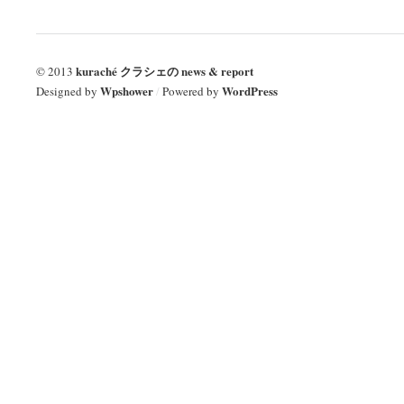
kuraché クラシェの news & report
© 2013
Wpshower
WordPress
Designed by
/
Powered by